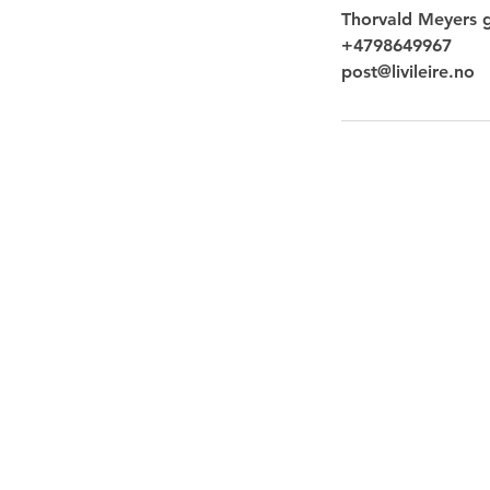
Thorvald Meyers 
+4798649967
post@livileire.no