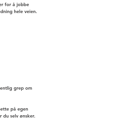
er for å jobbe
dning hele veien.
rdentlig grep om
tsette på egen
 du selv ønsker.