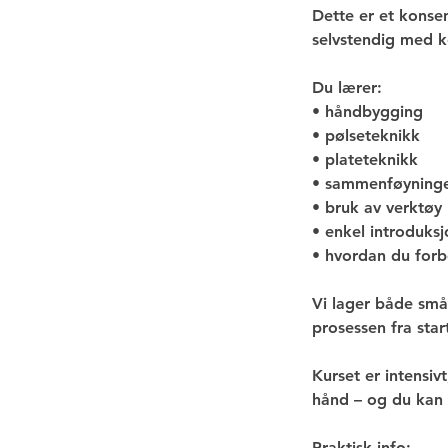
.
Dette er et konsen
selvstendig med k
Du lærer:
• håndbygging
• pølseteknikk
• plateteknikk
• sammenføyning
• bruk av verktøy
• enkel introduksjo
• hvordan du forb
Vi lager både små 
prosessen fra start 
Kurset er intensiv
hånd – og du kan 
Praktisk info: