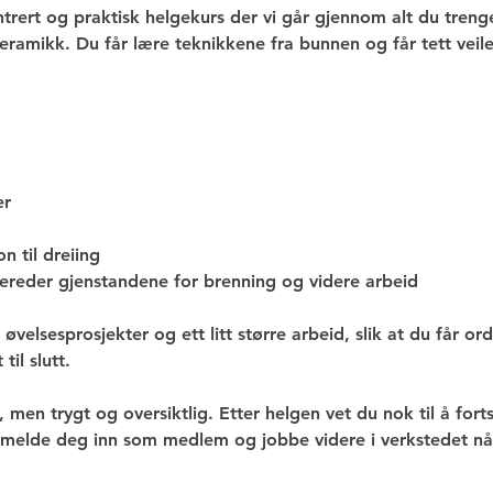
trert og praktisk helgekurs der vi går gjennom alt du treng
eramikk. Du får lære teknikkene fra bunnen og får tett veile
er
n til dreiing
ereder gjenstandene for brenning og videre arbeid
øvelsesprosjekter og ett litt større arbeid, slik at du får o
til slutt.
t, men trygt og oversiktlig. Etter helgen vet du nok til å for
melde deg inn som medlem og jobbe videre i verkstedet når