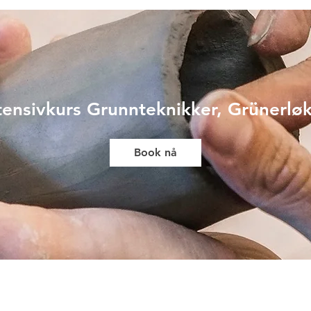
Veiledning
Bli medlem
tensivkurs Grunnteknikker, Grünerlø
Book nå