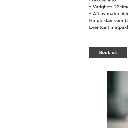
• Varighet: 12 tim
• Alt av materiale
Ha på klær som tål
Eventuelt matpakke
Book nå