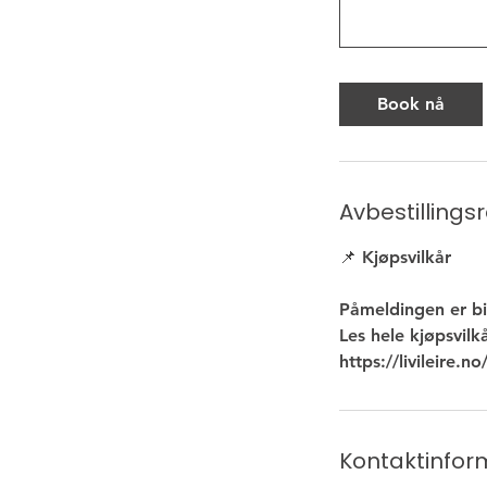
Book nå
Avbestillings
📌 Kjøpsvilkår
Påmeldingen er b
Les hele kjøpsvil
Kontaktinfor