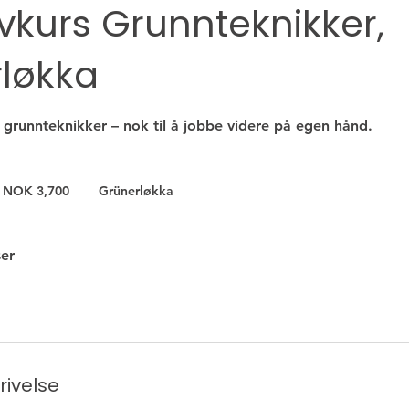
ivkurs Grunnteknikker,
løkka
 grunnteknikker – nok til å jobbe videre på egen hånd.
700
rwegian
NOK 3,700
Grünerløkka
oner
ser
rivelse