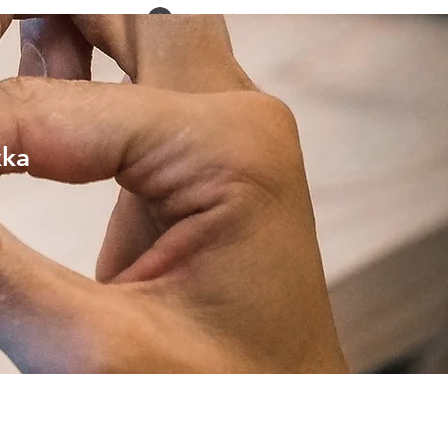
Logg inn
Finn oss
kka