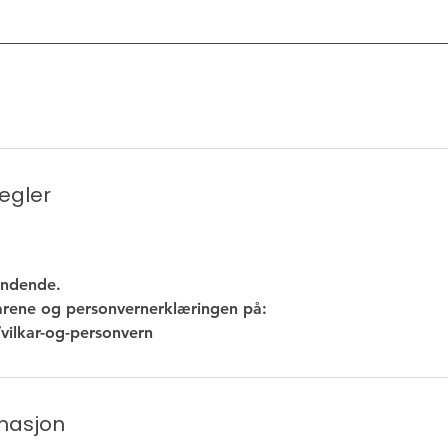
regler
indende.
kårene og personvernerklæringen på:
masjon