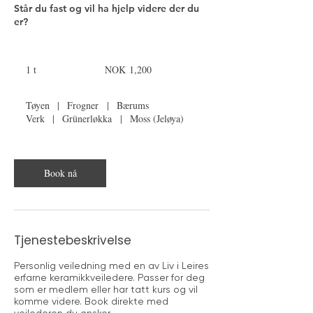
Står du fast og vil ha hjelp videre der du
er?
1,200
Norwegian
1 t
1
NOK 1,200
kroner
Tøyen
|
Frogner
|
Bærums
Verk
|
Grünerløkka
|
Moss (Jeløya)
Book nå
Tjenestebeskrivelse
Personlig veiledning med en av Liv i Leires
erfarne keramikkveiledere. Passer for deg
som er medlem eller har tatt kurs og vil
komme videre. Book direkte med
veilederen du ønsker.