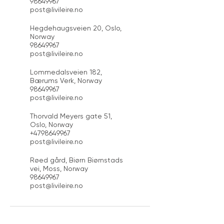
98649967
post@livileire.no
Hegdehaugsveien 20, Oslo,
Norway
98649967
post@livileire.no
Lommedalsveien 182,
Bærums Verk, Norway
98649967
post@livileire.no
Thorvald Meyers gate 51,
Oslo, Norway
+4798649967
post@livileire.no
Røed gård, Biørn Biørnstads
vei, Moss, Norway
98649967
post@livileire.no