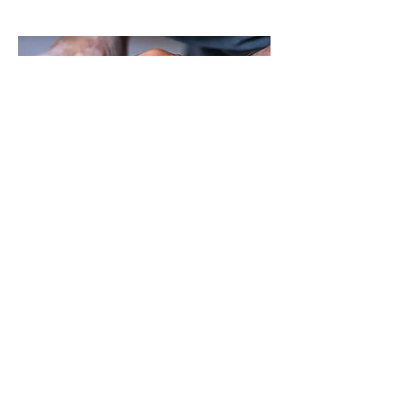
Hold deg oppdatert på
kurs og tilbud fra Liv i
leire
- bli med på vårt
nyhetsbrev
E-post