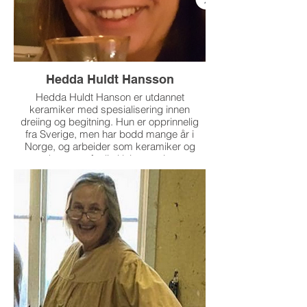
Hedda Huldt Hansson
Hedda Huldt Hanson er utdannet
keramiker med spesialisering innen
dreiing og begitning. Hun er opprinnelig
fra Sverige, men har bodd mange år i
Norge, og arbeider som keramiker og
kunstner for liv i leire og sitt
atelier/verksted i Sverige. Hedda har også
mange års erfaring som kunstmaler, blant
annet med akvarell og akryl, og tar med
seg denne erfaringen inn i keramikken. I
veiledningen legger hun vekt på form,
overflate, uttrykk og hvordan leirens lekne
kvaliteter kan åpne for nye motiver og
retninger i arbeidet.