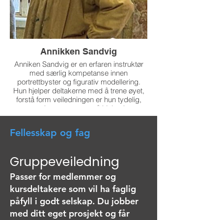
Annikken Sandvig
Anniken Sandvig er en erfaren instruktør
med særlig kompetanse innen
portrettbyster og figurativ modellering.
Hun hjelper deltakerne med å trene øyet,
forstå form veiledningen er hun tydelig,
støttende og opptatt av å hjelpe hver
enkelt med å komme nærmere det
uttrykket de ønsker.
Fellesskap og fag
Gruppeveiledning
Passer for medlemmer og
kursdeltakere som vil ha faglig
påfyll i godt selskap. Du jobber
med ditt eget prosjekt og får