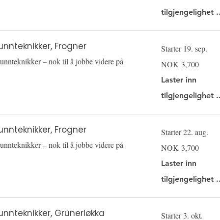
tilgjengelighet .
unnteknikker, Frogner
Starter 19. sep.
unnteknikker – nok til å jobbe videre på
3,700
NOK 3,700
Norwegian
kroner
Laster inn
tilgjengelighet .
unnteknikker, Frogner
Starter 22. aug.
unnteknikker – nok til å jobbe videre på
3,700
NOK 3,700
Norwegian
kroner
Laster inn
tilgjengelighet .
unnteknikker, Grünerløkka
Starter 3. okt.