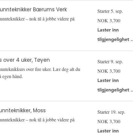
Grunnteknikker Bærums Verk
Starter 5. sep.
unnteknikker – nok til å jobbe videre på
3,700
NOK 3,700
Norwegian
kroner
Laster inn
tilgjengelighet .
s over 4 uker, Tøyen
Starter 9. sep.
nnteknikkurs over fire uker. Lær deg alt du
3,700
NOK 3,700
Norwegian
kroner
på egen hånd.
Laster inn
tilgjengelighet .
unnteknikker, Moss
Starter 19. sep.
unnteknikker – nok til å jobbe videre på
3,700
NOK 3,700
Norwegian
kroner
Laster inn