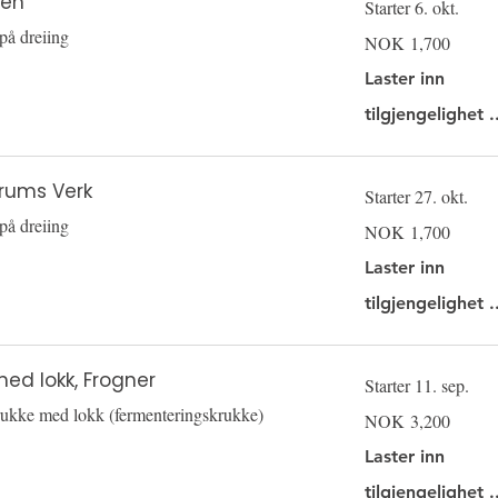
yen
Starter 6. okt.
på dreiing
1,700
NOK 1,700
Norwegian
kroner
Laster inn
tilgjengelighet .
rums Verk
Starter 27. okt.
på dreiing
1,700
NOK 1,700
Norwegian
kroner
Laster inn
tilgjengelighet .
med lokk, Frogner
Starter 11. sep.
rukke med lokk (fermenteringskrukke)
3,200
NOK 3,200
Norwegian
kroner
Laster inn
tilgjengelighet .