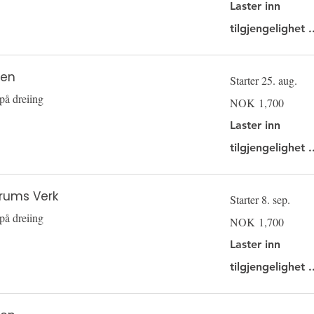
Laster inn
tilgjengelighet .
yen
Starter 25. aug.
på dreiing
1,700
NOK 1,700
Norwegian
kroner
Laster inn
tilgjengelighet .
rums Verk
Starter 8. sep.
på dreiing
1,700
NOK 1,700
Norwegian
kroner
Laster inn
tilgjengelighet .