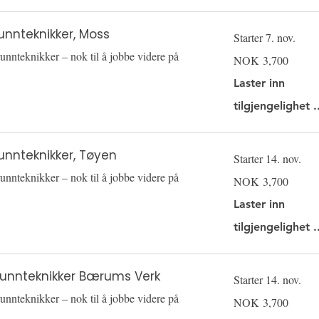
unnteknikker, Moss
Starter 7. nov.
unnteknikker – nok til å jobbe videre på
3,700
NOK 3,700
Norwegian
kroner
Laster inn
tilgjengelighet .
unnteknikker, Tøyen
Starter 14. nov.
unnteknikker – nok til å jobbe videre på
3,700
NOK 3,700
Norwegian
kroner
Laster inn
tilgjengelighet .
Grunnteknikker Bærums Verk
Starter 14. nov.
unnteknikker – nok til å jobbe videre på
3,700
NOK 3,700
Norwegian
kroner