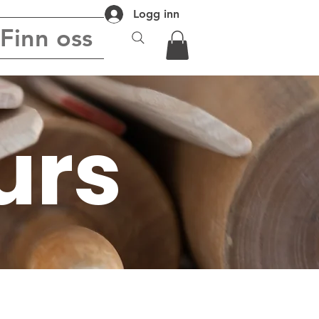
Logg inn
Finn oss
kurs