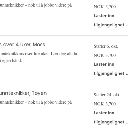
unnteknikker – nok til å jobbe videre på
3,700
NOK 3,700
Norwegian
kroner
Laster inn
tilgjengelighet .
s over 4 uker, Moss
Starter 6. okt.
nnteknikkurs over fire uker. Lær deg alt du
3,700
NOK 3,700
Norwegian
kroner
på egen hånd.
Laster inn
tilgjengelighet .
unnteknikker, Tøyen
Starter 24. okt.
unnteknikker – nok til å jobbe videre på
3,700
NOK 3,700
Norwegian
kroner
Laster inn
tilgjengelighet .