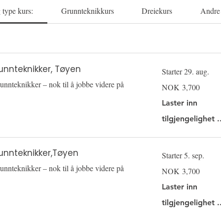
 type kurs:
Grunnteknikkurs
Dreiekurs
Andre
unnteknikker, Tøyen
Starter 29. aug.
unnteknikker – nok til å jobbe videre på
3,700
NOK 3,700
Norwegian
kroner
Laster inn
tilgjengelighet .
runnteknikker,Tøyen
Starter 5. sep.
unnteknikker – nok til å jobbe videre på
3,700
NOK 3,700
Norwegian
kroner
Laster inn
tilgjengelighet .